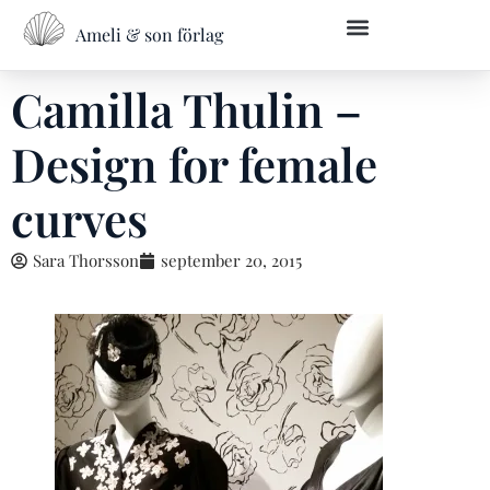
Ameli & son förlag
Övriga skrivtjänster
Kontakta oss
Camilla Thulin –
Design for female
curves
Sara Thorsson
september 20, 2015