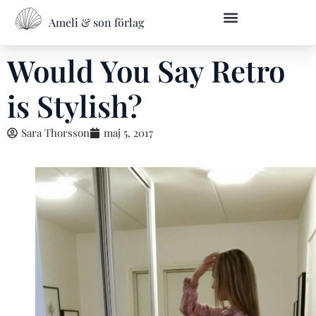
Ameli & son förlag
Övriga skrivtjänster
Kontakta oss
Would You Say Retro
is Stylish?
Sara Thorsson
maj 5, 2017