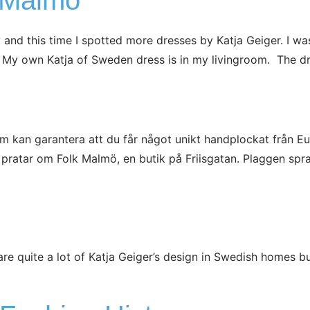
n Malmö
d this time I spotted more dresses by Katja Geiger. I was
! My own Katja of Sweden dress is in my livingroom. The
om kan garantera att du får något unikt handplockat från E
 pratar om Folk Malmö, en butik på Friisgatan. Plaggen spra
e quite a lot of Katja Geiger’s design in Swedish homes bu