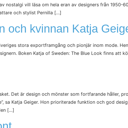
om av nostalgi vill läsa om hela eran av designers från 195
ttare och stylist Pernilla […]
n och kvinnan Katja Geig
ar Sveriges stora exportframgång och pionjär inom mode. H
ignern. Boken Katja of Sweden: The Blue Look finns att kö
rusket. Det är design och mönster som fortfarande håller, pr
”, sa Katja Geiger. Hon prioriterade funktion och god desig
den […]
ont