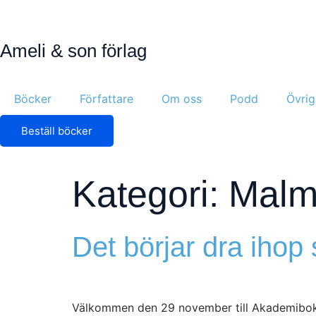
Ameli & son förlag
Böcker
Författare
Om oss
Podd
Övrig
Beställ böcker
Kategori:
Malm
Det börjar dra ihop s
Välkommen den 29 november till Akademibokha