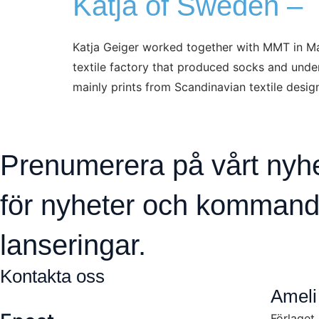
Katja of Sweden – 
Katja Geiger worked together with MMT in M
textile factory that produced socks and under
mainly prints from Scandinavian textile design
Prenumerera på vårt nyh
för nyheter och komman
lanseringar.
Kontakta oss
Ameli
Förlaget