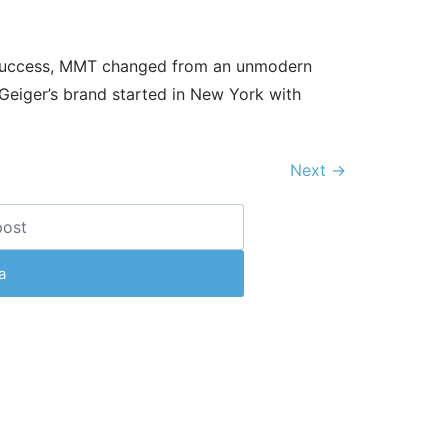
t success, MMT changed from an unmodern
 Geiger’s brand started in New York with
Next
→
a