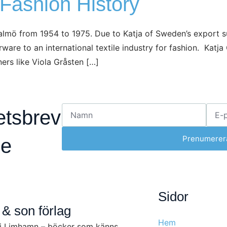
Fashion History
almö from 1954 to 1975. Due to Katja of Sweden’s expor
ware to an international textile industry for fashion. Katja
ers like Viola Gråsten […]
etsbrev
Prenumerer
de
Sidor
 & son förlag
Hem
 i Limhamn – böcker som känns